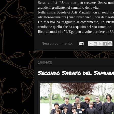
Senza umiltà l'Uomo non può crescere. Senza umi
grande ingrediente nel cammino della vita.
Nella nostra Scuola di Arti Marziali non ci sono ma
istruttore-allenatore (huan luyen vien), non di maest
Un maestro ha raggiunto il compimento, un istrutto
condivide quello che ha acquisito nel suo cammino..
Ricordiamoci che "L'Ego può a volte uccidere un Uom
Nessun commento:
16/04/08
Secondo Sabato del Samura