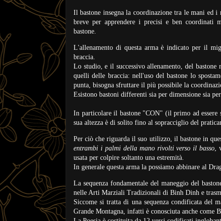
Il bastone insegna la coordinazione tra le mani ed i
breve per apprendere i precisi e ben coordinati m
bastone.
L'allenamento di questa arma è indicato per il migl
braccia.
Lo studio, e il successivo allenamento, del bastone
quelli delle braccia: nell'uso del bastone lo spost
punta, bisogna sfruttare il più possibile la coordinaz
Esistono bastoni differenti sia per dimensione sia per 
In particolare il bastone
"CON" (il primo ad essere 
sua altezza è di solito fino al sopracciglio del pratica
Per ciò che riguarda il suo utilizzo, il bastone in qu
entrambi i palmi della mano rivolti verso il basso
, 
usata per colpire soltanto una estremità.
In generale questa arma la possiamo abbinare al Drago
La sequenza fondamentale del maneggio del bastone
nelle Arti Marziali Tradizionali di Binh Dinh e tr
Siccome si tratta di una sequenza condificata del m
Grande Montagna, infatti è conosciuta anche come B
La Poesia è costituita da 12 versi codificati ingloban