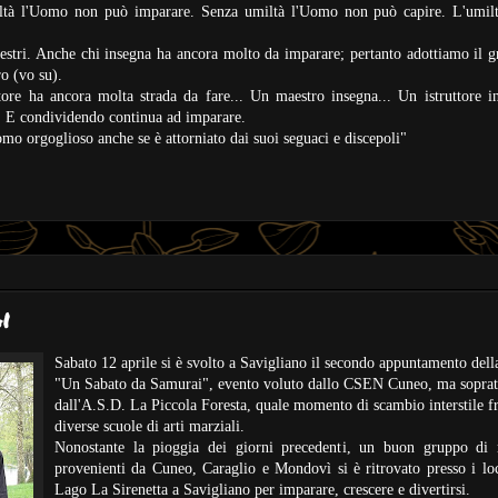
ltà l'Uomo non può imparare. Senza umiltà l'Uomo non può capire. L'umil
estri. Anche chi insegna ha ancora molto da imparare; pertanto adottiamo il g
ro (vo su).
re ha ancora molta strada da fare... Un maestro insegna... Un istruttore in
. E condividendo continua ad imparare.
o orgoglioso anche se è attorniato dai suoi seguaci e discepoli"
i
Sabato 12 aprile si è svolto a Savigliano il secondo appuntamento della
"Un Sabato da Samurai", evento voluto dallo CSEN Cuneo, ma soprat
dall'A.S.D. La Piccola Foresta, quale momento di scambio interstile f
diverse scuole di arti marziali.
Nonostante la pioggia dei giorni precedenti, un buon gruppo di 
provenienti da Cuneo, Caraglio e Mondovì si è ritrovato presso i loc
Lago La Sirenetta a Savigliano per imparare, crescere e divertirsi.