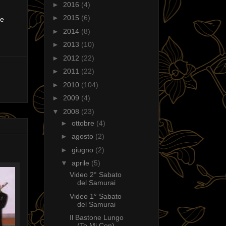
►
2016
(4)
►
2015
(6)
ne
►
2014
(8)
►
2013
(10)
►
2012
(22)
►
2011
(22)
►
2010
(104)
►
2009
(4)
▼
2008
(23)
►
ottobre
(4)
►
agosto
(2)
►
giugno
(2)
▼
aprile
(5)
Video 2° Sabato
del Samurai
Video 1° Sabato
del Samurai
Il Bastone Lungo
(Te Mi Con)