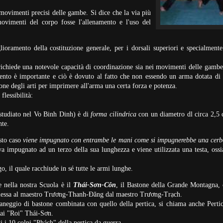
 movimenti precisi delle gambe. Si dice che la via più
ovimenti del corpo fosse l'allenamento e l'uso del
ioramento della costituzione generale, per i dorsali superiori e specialmente
 richiede una notevole capacità di coordinazione sia nei movimenti delle gambe
amento è importante e ciò è dovuto al fatto che non essendo un arma dotata di
ione degli arti per imprimere all'arma una certa forza e potenza.
flessibilità:
studiato nel Vo Binh Dinh) è di
forma cilindrica
con un diametro dl circa 2,5 
nte.
esto caso
viene impugnato con entrambe le mani come si impugnerebbe una cerb
va impugnato ad un terzo della sua lunghezza e viene utilizzata una testa, ossi
, il quale racchiude in sé tutte le armi lunghe.
 nella nostra Scuola è il
Thái-Sơn-Côn
, il Bastone della Grande Montagna, 
asmessa al maestro Trương-Thanh-Đăng dal maestro Trương-Trạch.
aneggio di bastone combinata con quello della pertica, si chiama anche Pertic
ai
"Roi" Thái-Sơn.
ti i 10 colpi "Phách" della pertica da guerra.