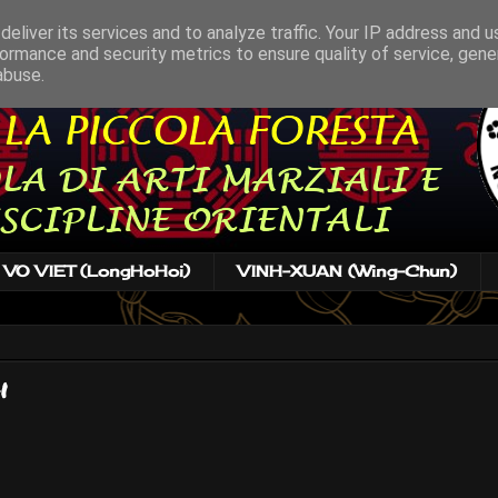
eliver its services and to analyze traffic. Your IP address and 
ormance and security metrics to ensure quality of service, gen
abuse.
VO VIET (LongHoHoi)
VINH-XUAN (Wing-Chun)
i