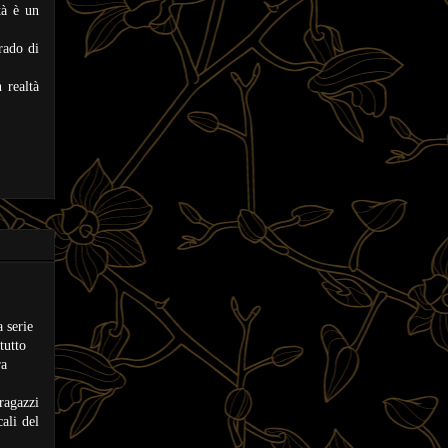
tà è un
rado di
 realtà
 serie
tutto
ra
ragazzi
ali del