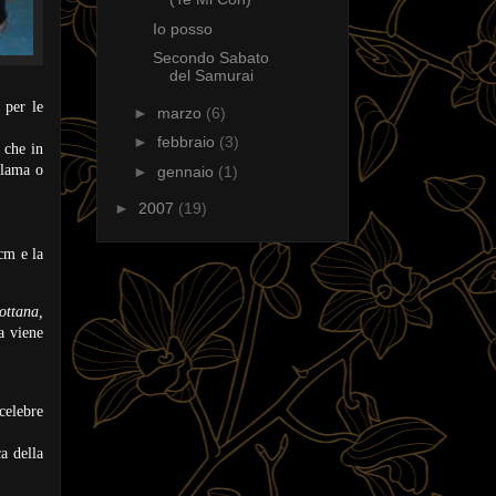
Io posso
Secondo Sabato
del Samurai
 per le
►
marzo
(6)
►
febbraio
(3)
 che in
 lama o
►
gennaio
(1)
►
2007
(19)
cm e la
ottana,
a viene
celebre
a della