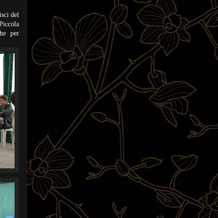
sci del
iccola
che per