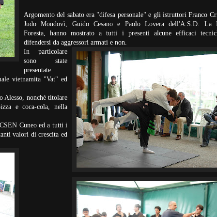
Argomento del sabato era "difesa personale" e gli istruttori Franco Cri
Judo Mondovì, Guido Cesano e Paolo Lovera dell'A.S.D. La P
Foresta, hanno mostrato a tutti i presenti alcune efficaci tecni
difendersi da aggressori armati e non.
In particolare
sono state
presentate
onale vietnamita "Vat" ed
 Alesso, nonchè titolare
izza e coca-cola, nella
a CSEN Cuneo ed a tutti i
nti valori di crescita ed