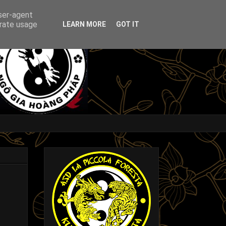
user-agent
erate usage
LEARN MORE
GOT IT