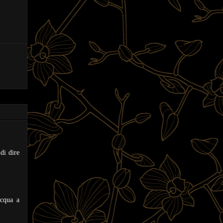
di dire
acqua a