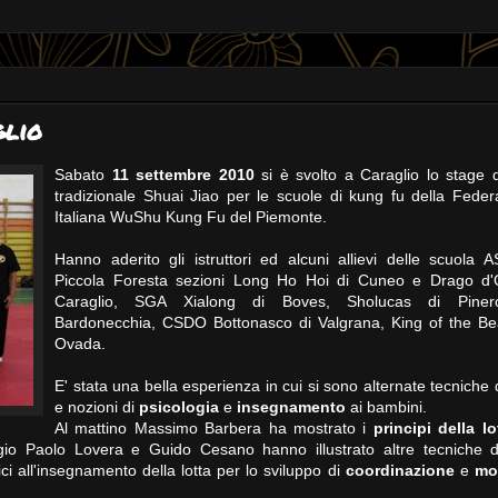
glio
Sabato
11 settembre 2010
si è svolto a Caraglio lo stage d
tradizionale Shuai Jiao per le scuole di kung fu della Feder
Italiana WuShu Kung Fu del Piemonte.
Hanno aderito gli istruttori ed alcuni allievi delle scuola 
Piccola Foresta sezioni Long Ho Hoi di Cuneo e Drago d'
Caraglio, SGA Xialong di Boves, Sholucas di Piner
Bardonecchia, CSDO Bottonasco di Valgrana, King of the Be
Ovada.
E' stata una bella esperienza in cui si sono alternate tecniche d
e nozioni di
psicologia
e
insegnamento
ai bambini.
Al mattino Massimo Barbera ha mostrato i
principi della l
io Paolo Lovera e Guido Cesano hanno illustrato altre tecniche di
ci all'insegnamento della lotta per lo sviluppo di
coordinazione
e
mot