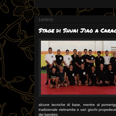
14/09/10
Stage di Shuai Jiao a Cara
alcune tecniche di base, mentre al pomerigg
tradizionale vietnamita e vari giochi propedeuti
dei bambini.