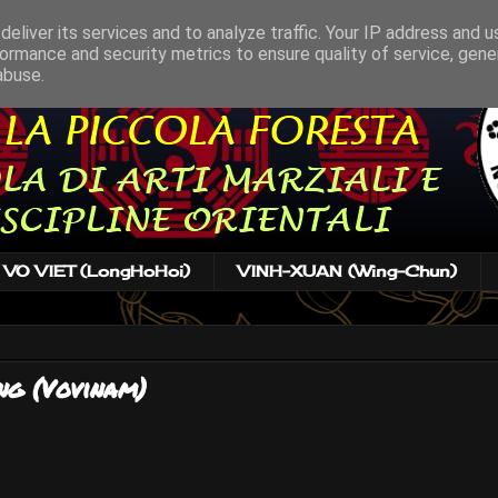
eliver its services and to analyze traffic. Your IP address and 
ormance and security metrics to ensure quality of service, gen
abuse.
VO VIET (LongHoHoi)
VINH-XUAN (Wing-Chun)
ng (Vovinam)