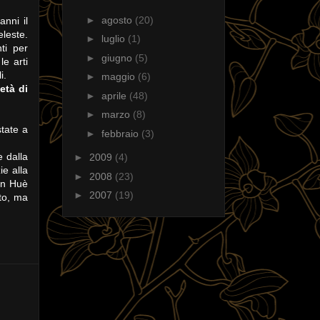
►
agosto
(20)
nni il
leste.
►
luglio
(1)
ti per
►
giugno
(5)
le arti
i.
►
maggio
(6)
ietà di
►
aprile
(48)
►
marzo
(8)
state a
►
febbraio
(3)
e dalla
►
2009
(4)
ie alla
►
2008
(23)
yen Huè
►
2007
(19)
ito, ma