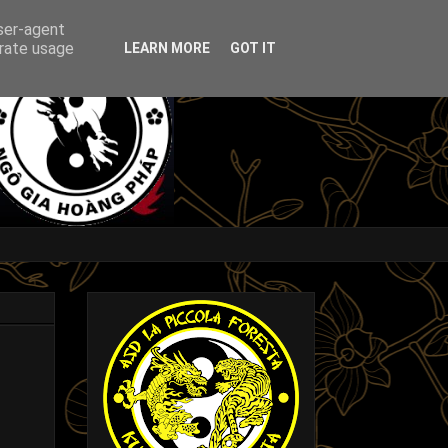
user-agent
erate usage
LEARN MORE
GOT IT