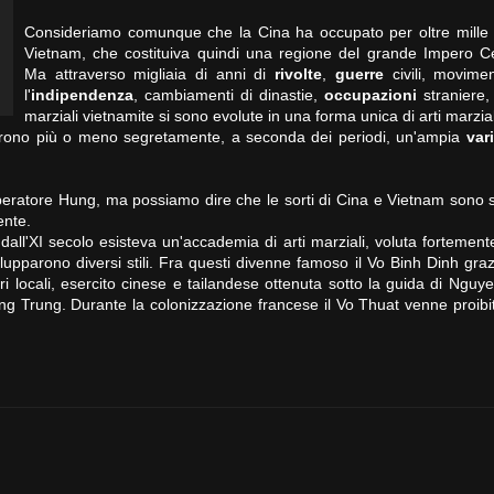
Consideriamo comunque che la Cina ha occupato per oltre mille a
Vietnam, che costituiva quindi una regione del grande Impero Ce
Ma attraverso migliaia di anni di
rivolte
,
guerre
civili, movimen
l'
indipendenza
, cambiamenti di dinastie,
occupazioni
straniere, 
marziali vietnamite si sono evolute in una forma unica di arti marzial
ltivarono più o meno segretamente, a seconda dei periodi, un'ampia
var
'imperatore Hung, ma possiamo dire che le sorti di Cina e Vietnam sono 
ente.
all'XI secolo esisteva un'accademia di arti marziali, voluta fortement
ilupparono diversi stili. Fra questi divenne famoso il Vo Binh Dinh graz
tari locali, esercito cinese e tailandese ottenuta sotto la guida di Ngu
ang Trung. Durante la colonizzazione francese il Vo Thuat venne proib