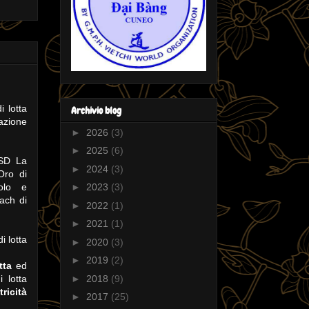
i lotta
Archivio blog
azione
►
2026
(3)
►
2025
(6)
ASD La
►
2024
(3)
Oro di
olo e
►
2023
(3)
ach di
►
2022
(1)
►
2021
(1)
i lotta
►
2020
(3)
►
2019
(2)
otta
ed
 lotta
►
2018
(9)
ricità
►
2017
(25)