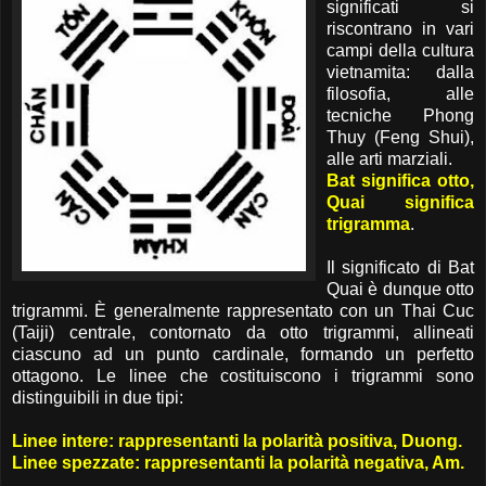
significati si
riscontrano in vari
campi della cultura
vietnamita: dalla
filosofia, alle
tecniche Phong
Thuy (Feng Shui),
alle arti marziali.
Bat significa otto,
Quai significa
trigramma
.
Il significato di Bat
Quai è dunque otto
trigrammi. È generalmente rappresentato con un Thai Cuc
(Taiji) centrale, contornato da otto trigrammi, allineati
ciascuno ad un punto cardinale, formando un perfetto
ottagono. Le linee che costituiscono i trigrammi sono
distinguibili in due tipi:
Linee intere: rappresentanti la polarità positiva, Duong.
Linee spezzate: rappresentanti la polarità negativa, Am.