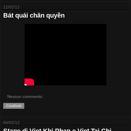
12/02/12
Bát quái chân quyền
Nessun commento:
Condividi
04/02/12
Stage di Viet Khi Phap e Viet Tai Chi