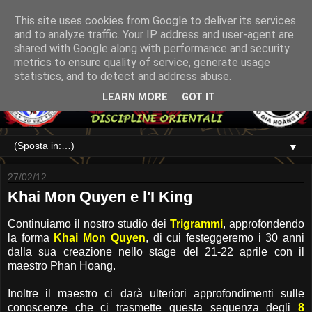
This site uses cookies from Google to deliver its services
and to analyze traffic. Your IP address and user-agent are
shared with Google along with performance and security
metrics to ensure quality of service, generate usage
statistics, and to detect and address abuse.
LEARN MORE
GOT IT
▼
27/02/12
Khai Mon Quyen e l'I King
Continuiamo il nostro studio dei
Trigrammi
, approfondendo
la forma
Khai Mon Quyen
, di cui festeggeremo i 30 anni
dalla sua creazione nello stage del 21-22 aprile con il
maestro Phan Hoang.
Inoltre il maestro ci darà ulteriori approfondimenti sulle
conoscenze che ci trasmette questa sequenza degli
8