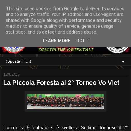
This site uses cookies from Google to deliver its services
and to analyze traffic. Your IP address and user-agent are
shared with Google along with performance and security
metrics to ensure quality of service, generate usage
statistics, and to detect and address abuse.
LEARN MORE
GOT IT
▼
12/02/15
La Piccola Foresta al 2° Torneo Vo Viet
Domenica 8 febbraio si è svolto a Settimo Torinese il 2°