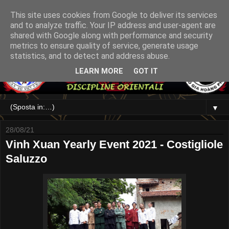
This site uses cookies from Google to deliver its services
and to analyze traffic. Your IP address and user-agent are
shared with Google along with performance and security
metrics to ensure quality of service, generate usage
statistics, and to detect and address abuse.
LEARN MORE
GOT IT
▼
28/08/21
Vinh Xuan Yearly Event 2021 - Costigliole
Saluzzo