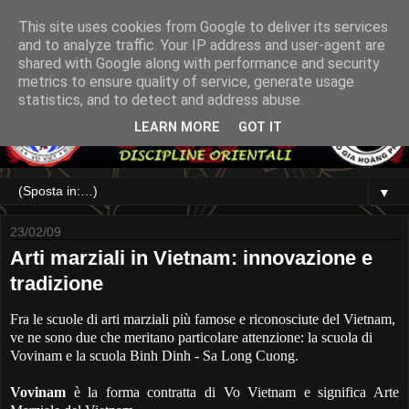
This site uses cookies from Google to deliver its services
and to analyze traffic. Your IP address and user-agent are
shared with Google along with performance and security
metrics to ensure quality of service, generate usage
statistics, and to detect and address abuse.
LEARN MORE
GOT IT
▼
23/02/09
Arti marziali in Vietnam: innovazione e
tradizione
Fra le scuole di arti marziali più famose e riconosciute del Vietnam,
ve ne sono due che meritano particolare attenzione: la scuola di
Vovinam e la scuola Binh Dinh - Sa Long Cuong.
Vovinam
è la forma contratta di Vo Vietnam e sig
nifica Arte