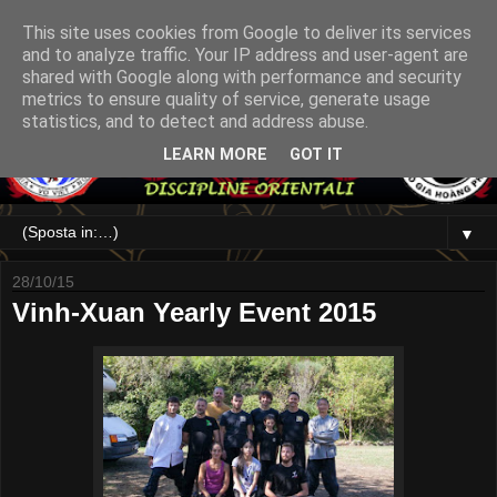
This site uses cookies from Google to deliver its services
and to analyze traffic. Your IP address and user-agent are
shared with Google along with performance and security
metrics to ensure quality of service, generate usage
statistics, and to detect and address abuse.
LEARN MORE
GOT IT
▼
28/10/15
Vinh-Xuan Yearly Event 2015