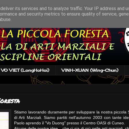
eliver its services and to analyze traffic. Your IP address and 
ormance and security metrics to ensure quality of service, gen
abuse.
VO VIET (LongHoHoi)
VINH-XUAN (Wing-Chun)
oresta
Stiamo lavorando duramente per sviluppare la nostra piccola 
di Arti Marziali. Siamo partiti nell'autunno 2003 con tante id
Paolo aprendo il "Vo Duong" presso il Centro OASI di Cuneo.
Alcune delle nostre idee... che ci sia di più nelle arti marziali, c