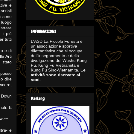
ative e
arziali
li sono
 luogo
estrare
INFORMAZIONI
 i più
r tutti
L'ASD La Piccola Foresta è
un'associazione sportiva
o e di
dilettantistica che si occupa
dell'insegnamento e della
le Arti
divulgazione del Wushu Kung
 stato
Fu, Kung Fu Vietnamita e
Kung Fu Sino-Vietnamita.
Le
 posso
attività sono riservate ai
o dire
soci.
scere,
ck Down
DaiBang
nali. E
oce...
stra- e