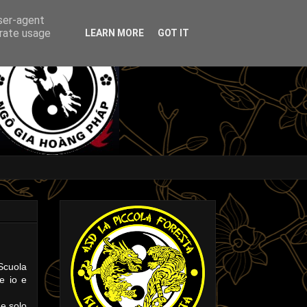
user-agent
erate usage
LEARN MORE
GOT IT
Scuola
ee io e
he solo