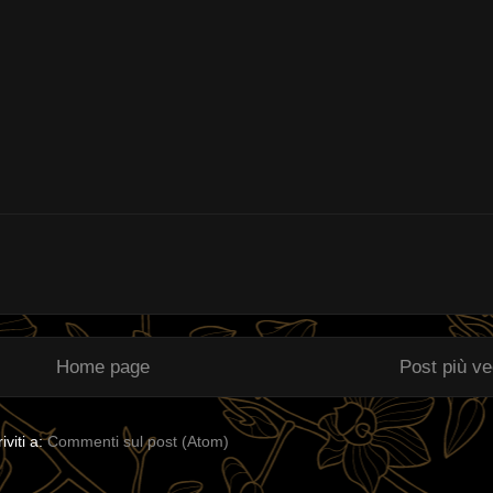
Home page
Post più v
riviti a:
Commenti sul post (Atom)