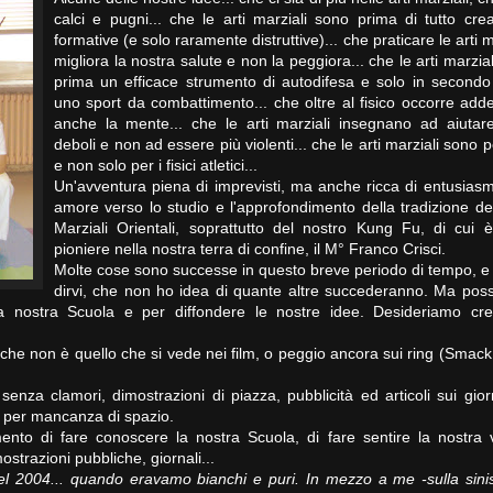
calci e pugni... che le arti marziali sono prima di tutto cre
formative (e solo raramente distruttive)... che praticare le arti m
migliora la nostra salute e non la peggiora... che le arti marzia
prima un efficace strumento di autodifesa e solo in secondo
uno sport da combattimento... che oltre al fisico occorre add
anche la mente... che le arti marziali insegnano ad aiutare
deboli e non ad essere più violenti... che le arti marziali sono pe
e non solo per i fisici atletici...
Un'avventura piena di imprevisti, ma anche ricca di entusiasm
amore verso lo studio e l'approfondimento della tradizione del
Marziali Orientali, soprattutto del nostro Kung Fu, di cui è
pioniere nella nostra terra di confine, il M° Franco Crisci.
Molte cose sono successe in questo breve periodo di tempo, e
dirvi, che non ho idea di quante altre succederanno. Ma poss
a nostra Scuola e per diffondere le nostre idee. Desideriamo cre
i, che non è quello che si vede nei film, o peggio ancora sui ring (Sma
 senza clamori, dimostrazioni di piazza, pubblicità ed articoli sui gior
 per mancanza di spazio.
nto di fare conoscere la nostra Scuola, di fare sentire la nostra v
mostrazioni pubbliche, giornali...
 nel 2004... quando eravamo bianchi e puri. In mezzo a me -sulla sini