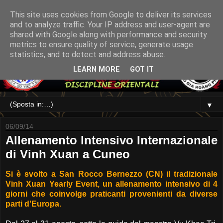
This site uses cookies from Google to deliver its services
and to analyze traffic. Your IP address and user-agent are
shared with Google along with performance and security
metrics to ensure quality of service, generate usage
statistics, and to detect and address abuse.
LEARN MORE
GOT IT
▼
06/09/14
Allenamento Intensivo Internazionale
di Vinh Xuan a Cuneo
Si è svolto a San Rocco Bernezzo (CN) il tradizionale
Vinh Xuan Yearly Event, un allenamento intensivo di 4
giorni che coinvolge praticanti provenienti da diverse
parti d'Europa.