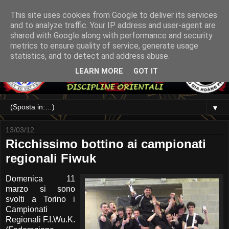
This site uses cookies from Google to deliver its services
and to analyze traffic. Your IP address and user-agent are
shared with Google along with performance and security
metrics to ensure quality of service, generate usage
statistics, and to detect and address abuse.
LEARN MORE
GOT IT
▼
13/03/12
Ricchissimo bottino ai campionati
regionali Fiwuk
Domenica 11
marzo si sono
svolti a Torino i
Campionati
Regionali F.I.Wu.K.