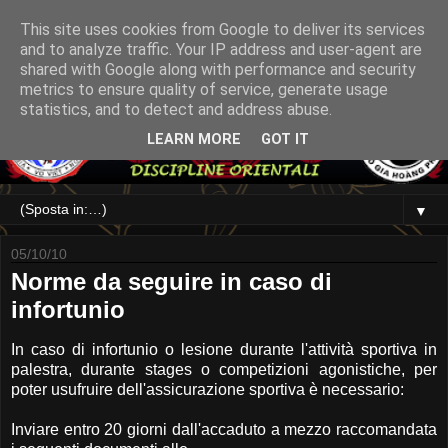
This site uses cookies from Google to deliver its services
and to analyze traffic. Your IP address and user-agent are
shared with Google along with performance and security
metrics to ensure quality of service, generate usage
statistics, and to detect and address abuse.
LEARN MORE
GOT IT
▼
05/10/10
Norme da seguire in caso di
infortunio
In caso di infortunio o lesione durante l'attività sportiva in
palestra, durante stages o competizioni agonistiche, per
poter usufruire dell'assicurazione sportiva è necessario:
Inviare entro 20 giorni dall'accaduto a mezzo raccomandata