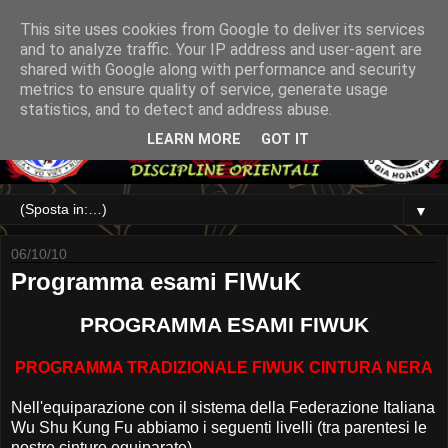
This site uses cookies from Google to deliver its services
and to analyze traffic. Your IP address and user-agent are
shared with Google along with performance and security
metrics to ensure quality of service, generate usage
statistics, and to detect and address abuse.
LEARN MORE
GOT IT
▼
06/10/10
Programma esami FIWuK
PROGRAMMA ESAMI FIWUK
PROGRAMMA TRADIZIONALE FIWUK CINTURA NERA
Nell'equiparazione con il sistema della Federazione Italiana
Wu Shu Kung Fu abbiamo i seguenti livelli (tra parentesi le
nostre cinture equiparate)