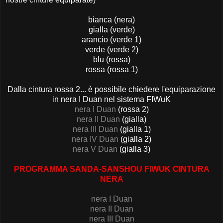
bianca (nera)
gialla (verde)
arancio (verde 1)
verde (verde 2)
blu (rossa)
rossa (rossa 1)
Dalla cintura rossa 2... è possibile chiedere l'equiparazione
in nera I Duan nel sistema FIWuK
nera I Duan
(rossa 2)
nera II Duan
(gialla)
nera III Duan
(gialla 1)
nera IV Duan
(gialla 2)
nera V Duan
(gialla 3)
PROGRAMMA SANDA-SANSHOU FIWUK CINTURA
NERA
nera I Duan
nera II Duan
nera III Duan