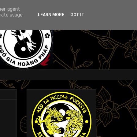
user-agent
erate usage
LEARN MORE
GOT IT