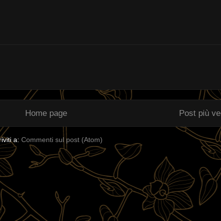
Home page
Post più v
riviti a:
Commenti sul post (Atom)