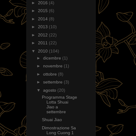
►
2016
(4)
►
2015
(6)
►
2014
(8)
►
2013
(10)
►
2012
(22)
►
2011
(22)
▼
2010
(104)
►
dicembre
(1)
►
novembre
(1)
►
ottobre
(8)
►
settembre
(3)
▼
agosto
(20)
Programma Stage
Lotta Shuai
Jiao a
settembre
Shuai Jiao
Dimostrazione Sa
Long Cuong 1