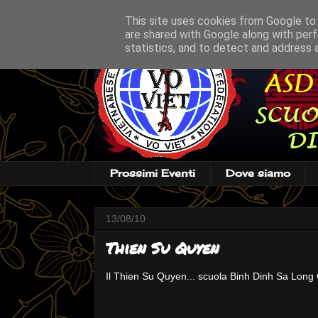
This site uses cookies from Google to d
are shared with Google along with perf
statistics, and to detect and address 
Prossimi Eventi
Dove siamo
13/08/10
Thien Su Quyen
Il Thien Su Quyen... scuola Binh Dinh Sa Long