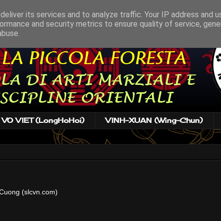
eliver its services and to analyze traffic. Your IP address and 
ormance and security metrics to ensure quality of service, gen
abuse.
VO VIET (LongHoHoi)
VINH-XUAN (Wing-Chun)
 Cuong (slcvn.com)