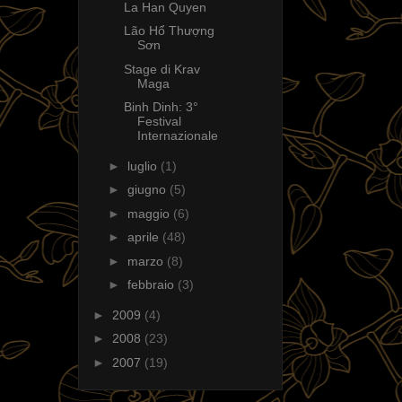
La Han Quyen
Lão Hổ Thượng
Sơn
Stage di Krav
Maga
Binh Dinh: 3°
Festival
Internazionale
►
luglio
(1)
►
giugno
(5)
►
maggio
(6)
►
aprile
(48)
►
marzo
(8)
►
febbraio
(3)
►
2009
(4)
►
2008
(23)
►
2007
(19)