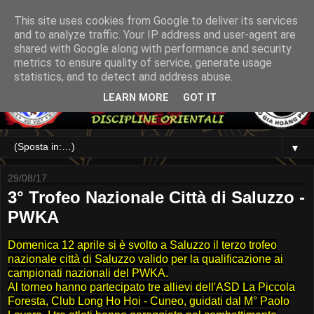
This site uses cookies from Google to deliver its services
and to analyze traffic. Your IP address and user-agent are
shared with Google along with performance and security
metrics to ensure quality of service, generate usage
statistics, and to detect and address abuse.
LEARN MORE
GOT IT
▼
29/08/17
3° Trofeo Nazionale Città di Saluzzo -
PWKA
Domenica 12 aprile si è svolto a Saluzzo il terzo trofeo
nazionale città di Saluzzo valido per la qualificazione ai
campionati nazionali del PWKA.
Al torneo hanno partecipato tre allievi dell'ASD La Piccola
Foresta, Club Long Ho Hoi - Cuneo, guidati dal M° Paolo