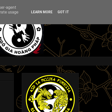
user-agent
erate usage
LEARN MORE
GOT IT