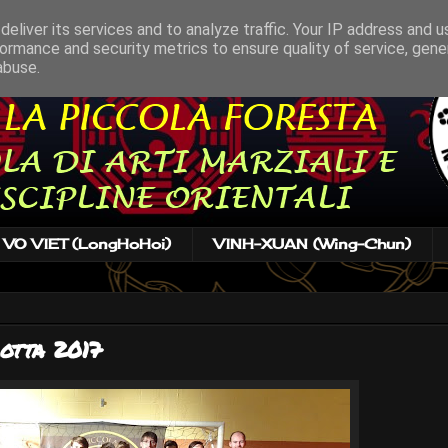
eliver its services and to analyze traffic. Your IP address and 
ormance and security metrics to ensure quality of service, gen
abuse.
VO VIET (LongHoHoi)
VINH-XUAN (Wing-Chun)
otta 2017