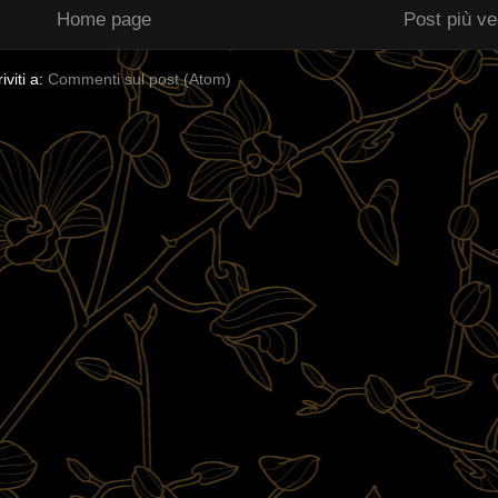
Home page
Post più v
riviti a:
Commenti sul post (Atom)