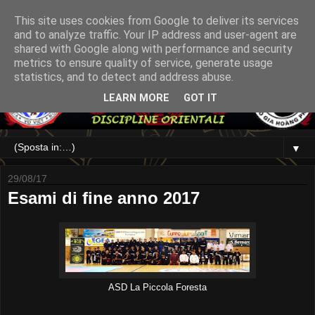
This site uses cookies from Google to deliver its services
and to analyze traffic. Your IP address and user-agent are
shared with Google along with performance and security
metrics to ensure quality of service, generate usage
statistics, and to detect and address abuse.
LEARN MORE
GOT IT
▼
29/08/17
Esami di fine anno 2017
ASD La Piccola Foresta