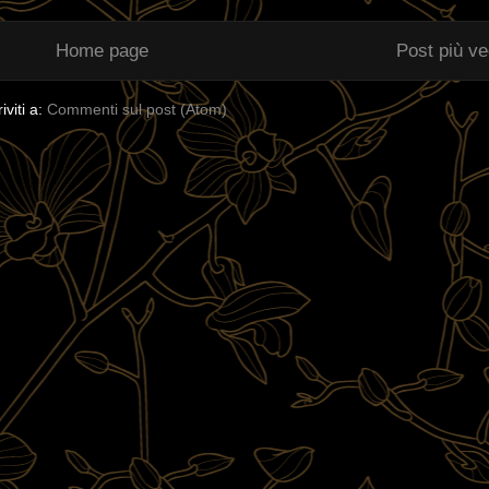
Home page
Post più v
riviti a:
Commenti sul post (Atom)