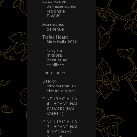
Osservazioni
dell'assemblea
regionale
FIWuK
Assemblea
generale
Trofeo Hoang
Nam Italia 2010
Il Kung Fu
migliora
postura ed
equilibrio
Logo nuovo
Ulteriori
informazioni su
cinture e gradi
CINTURA GIALLA
4 - HOANG ÐAI
IV DANG (ÐAI
VANG 4)
CINTURA GIALLA
3 - HOANG ÐAI
III DANG (VO
SU - ÐAI...