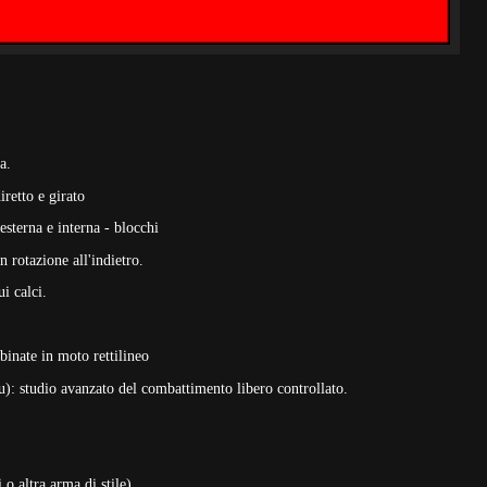
a.
iretto e girato
 esterna e interna - blocchi
in rotazione all'indietro.
i calci.
inate in moto rettilineo
: studio avanzato del combattimento libero controllato.
o altra arma di stile)