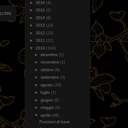
►
2016
(4)
►
2015
(6)
ecchio
►
2014
(8)
►
2013
(10)
►
2012
(22)
►
2011
(22)
▼
2010
(104)
►
dicembre
(1)
►
novembre
(1)
►
ottobre
(8)
►
settembre
(3)
►
agosto
(20)
►
luglio
(1)
►
giugno
(5)
►
maggio
(6)
▼
aprile
(48)
Posizioni di base