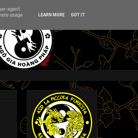
user-agent
erate usage
LEARN MORE
GOT IT